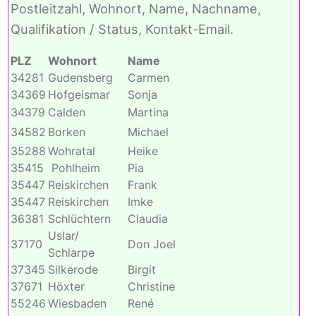
Postleitzahl, Wohnort, Name, Nachname,
Qualifikation / Status, Kontakt-Email.
PLZ
Wohnort
Name
34281
Gudensberg
Carmen
34369
Hofgeismar
Sonja
34379
Calden
Martina
34582
Borken
Michael
35288
Wohratal
Heike
35415
Pohlheim
Pia
35447
Reiskirchen
Frank
35447
Reiskirchen
Imke
36381
Schlüchtern
Claudia
Uslar/
37170
Don Joel
Schlarpe
37345
Silkerode
Birgit
37671
Höxter
Christine
55246
Wiesbaden
René