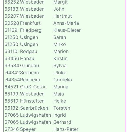
55252
Wiesbaden
Margit
65183
Wiesbaden
John
65207
Wiesbaden
Hartmut
60528
Frankfurt
Anna-Maria
61169
Friedberg
Klaus-Dieter
61250
Usingen
Sarah
61250
Usingen
Mirko
63110
Rodgau
Marion
63456
Hanau
Kirstin
63584
Gründau
Sylvia
64342
Seeheim
Ulrike
64354
Reinheim
Cornelia
64521
Groß-Gerau
Marina
65199
Wiesbaden
Maja
65510
Hünstetten
Heike
66132
Saarbrücken
Torsten
67065
Ludwigshafen
Ingrid
67065
Ludwigshafen
Gerhard
67346
Speyer
Hans-Peter