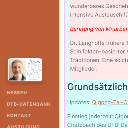
wunderbares Geschehen
intensive Austausch fü
Beratung von Mitarbe
Dr. Langhoffs frühere
Sein fakten-basierter
Traditionen. Eine solc
Mitglieder.
Grundsätzlich
HESSEN
Updates:
Qigong-Tai-C
DTB-DATENBANK
KONTAKT
Einstieg jederzeit: Qig
Chefcoach des DTB-Dach
AUSBILDUNG