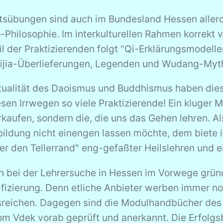
sübungen sind auch im Bundesland Hessen allerort
hilosophie. Im interkulturellen Rahmen korrekt v
il der Praktizierenden folgt "Qi-Erklärungsmodel
eijia-Überlieferungen, Legenden und Wudang-Myt
itualität des Daoismus und Buddhismus haben di
sen Irrwegen so viele Praktizierende! Ein kluger 
rkaufen, sondern die, die uns das Gehen lehren. 
rbildung nicht einengen lassen möchte, dem biete
ber den Tellerrand" eng-gefaßter Heilslehren und 
ich bei der Lehrersuche in Hessen im Vorwege gründl
fizierung. Denn etliche Anbieter werben immer no
usreichen. Dagegen sind die Modulhandbücher de
 Vdek vorab geprüft und anerkannt. Die Erfolgs