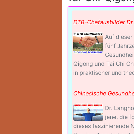
DTB-Chefausbilder Dr.
Auf dieser
fünf Jahrz
Gesundheit
Qigong und Tai Chi Chu
in praktischer und the
Chinesische Gesundhei
Dr. Langho
jene, die 
dieses faszinierende N