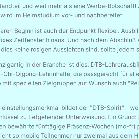
standteil und weit mehr als eine Werbe-Botschaft!
wird im Heimstudium vor- und nachbereitet.
aren Beginn ist auch der Endpunkt flexibel. Ausb
fixes Zeitfenster hinaus. Und nach dem Abschluß 
dies keine rosigen Aussichten sind, sollte jedem
zigartig in der Branche ist dies: DTB-Lehrerausbi
-Chi-Qigong-Lehrinhalte, die passgerecht für alle 
e mit speziellen Zielgruppen auf Wunsch auch "R
leinstellungsmerkmal bildet der "DTB-Spirit" - wen
chlüssel zu tiefgehender Unterweisung. Ein Grun
nten bewährte fünftägige Präsenz-Wochen (mo-fr) 
cht so mobile Teilnehmer nur zweimal aus dem Hau