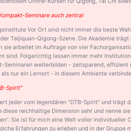
stenlosen Online-Kursen für Qigong, Tai Chi sowi
Kompakt-Seminare auch zentral
sinstitute Vor Ort sind nicht immer die beste Wah
der Taijiquan-Qigong-Szene. Die Akademie trägt g
n sie arbeitet im Auftrage von vier Fachorganisatio
t sind. Folgerichtig lassen immer mehr Institutio
Seminaren weiterbilden - zeitsparend, effizient 
ls nur ein Lernort - in diesem Ambiente verbinde
B-Spirit"
tiert jeder vom legendären "DTB-Spirit" und trägt d
e diese reichhaltige Dimension sehr und nenne s
n". Sie ist für mich eine Welt voller individueller
 Solche Erfahrungen zu erleben und in der Gruppe mi