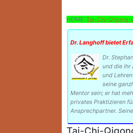
HOME:
Tai-Chi-Qigong-
Dr. Langhoff bietet Erf
Dr. Stepha
und die ihr
und Lehren 
seine ganzh
Mentor sein; er hat me
privates Praktizieren fü
Ansprechpartner. Seine 
Tai-Chi-Qigon