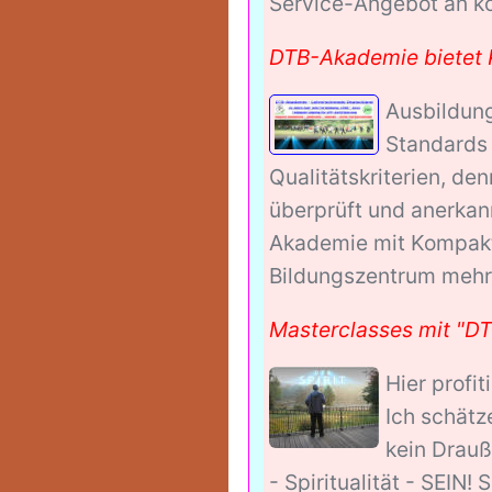
Service-Angebot an ko
DTB-Akademie bietet 
Ausbildung
Standards 
Qualitätskriterien, den
überprüft und anerkann
Akademie mit Kompakt-
Bildungszentrum mehr a
Masterclasses mit "DT
Hier profi
Ich schätz
kein Drauße
- Spiritualität - SEIN!